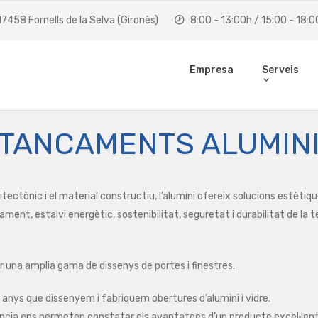
 17458 Fornells de la Selva (Gironès)
8:00 - 13:00h / 15:00 - 18:0
Empresa
Serveis
TANCAMENTS ALUMIN
rquitectònic i el material constructiu, l’alumini ofereix solucions estèti
ament, estalvi energètic, sostenibilitat, seguretat i durabilitat de la 
r una amplia gama de dissenys de portes i finestres.
nys que dissenyem i fabriquem obertures d’alumini i vidre.
ncia ens permeten constatar els avantatges d’un producte excel·lent