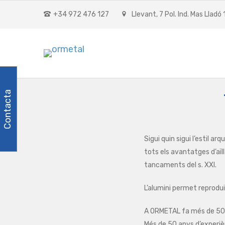
+34 972 476 127
Llevant, 7 Pol. Ind. Mas Lladó
Contacta
Sigui quin sigui l’estil a
tots els avantatges d’aïll
tancaments del s. XXI.
L’alumini permet reprodui
A ORMETAL fa més de 50 a
Més de 50 anys d’experiè