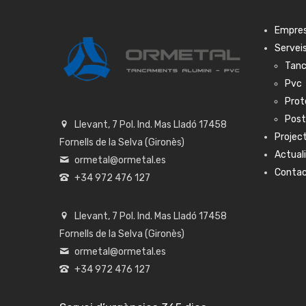
Empre
Servei
Tanc
Pvc
Prot
Pos
Llevant, 7 Pol. Ind. Mas Lladó 17458
Projec
Fornells de la Selva (Gironès)
Actual
ormetal@ormetal.es
Conta
+34 972 476 127
Llevant, 7 Pol. Ind. Mas Lladó 17458
Fornells de la Selva (Gironès)
ormetal@ormetal.es
+34 972 476 127