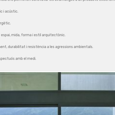
c i acústic.
ergètic.
 espai, mida, forma i estil arquitectònic.
t, durabilitat i resistència a les agressions ambientals.
espectuós amb el medi.