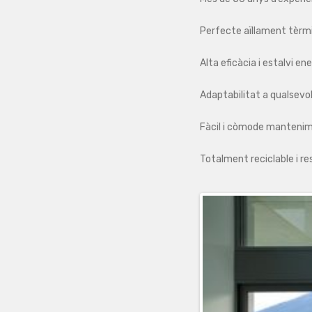
Perfecte aïllament tèrmi
Alta eficàcia i estalvi en
Adaptabilitat a qualsevol
Fàcil i còmode mantenimen
Totalment reciclable i r