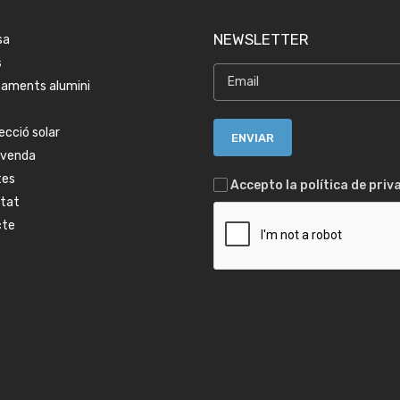
NEWSLETTER
sa
s
aments alumini
ecció solar
tvenda
tes
Accepto la política de priv
itat
cte