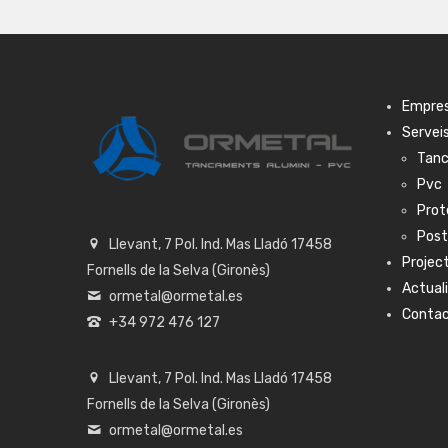
Empre
Servei
Tanc
Pvc
Prot
Pos
Llevant, 7 Pol. Ind. Mas Lladó 17458
Projec
Fornells de la Selva (Gironès)
Actual
ormetal@ormetal.es
Conta
+34 972 476 127
Llevant, 7 Pol. Ind. Mas Lladó 17458
Fornells de la Selva (Gironès)
ormetal@ormetal.es