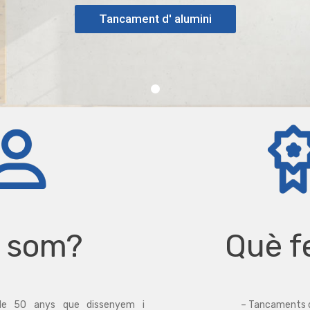
Tancament d' alumini
i som?
Què 
e 50 anys que dissenyem i
– Tancaments d