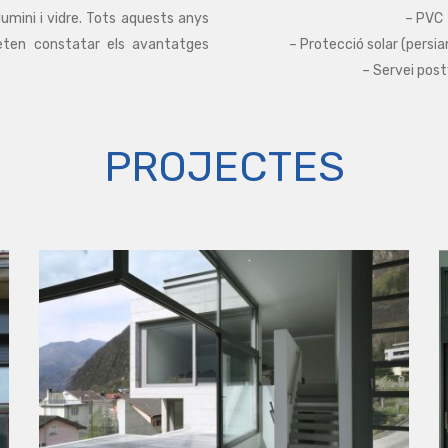
umini i vidre. Tots aquests anys
– PVC
eten constatar els avantatges
– Protecció solar (persia
– Servei pos
PROJECTES