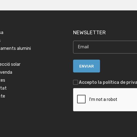
NEWSLETTER
sa
s
aments alumini
ecció solar
tvenda
tes
Accepto la política de priv
itat
cte