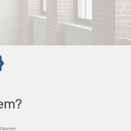
fem?
’alumini