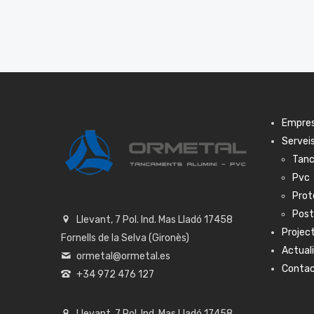
Empre
Servei
Tanc
Pvc
Prot
Pos
Llevant, 7 Pol. Ind. Mas Lladó 17458
Projec
Fornells de la Selva (Gironès)
Actual
ormetal@ormetal.es
Conta
+34 972 476 127
Llevant, 7 Pol. Ind. Mas Lladó 17458