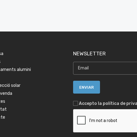
NEWSLETTER
sa
s
aments alumini
ecció solar
tvenda
tes
Accepto la política de priv
itat
cte